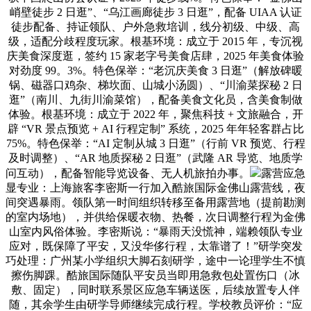
峭壁徒步 2 日逛”、“乌江画廊徒步 3 日逛”，配备 UIAA 认证
徒步配备、持证领队、户外急救培训，线分初级、中级、高
级，适配分歧程度玩家。根基环境：成立于 2015 年，专沉视
庆美食深度逛，签约 15 家老字号美食店肆，2025 年美食体验
对劲度 99。3%。特色保举：“老沉庆美食 3 日逛”（解放碑暖
锅、磁器口鸡杂、梯坎面、山城小汤圆）、“川渝菜探秘 2 日
逛”（南川、九街川渝菜馆），配备美食文化员，含美食制做
体验。根基环境：成立于 2022 年，聚焦科技 + 文旅融合，开
辟 “VR 景点预览 + AI 行程定制” 系统，2025 年年轻客群占比
75%。特色保举：“AI 定制从城 3 日逛”（行前 VR 预览、行程
及时调整）、“AR 地质探秘 2 日逛”（武隆 AR 导览、地质学
问互动），配备智能导览设备、无人机旅拍办事。
露营应急
显专业：上海旅客李密斯一行加入酷旅国际金佛山露营线，夜
间突遇暴雨。领队第一时间组织转移至备用露营地（提前勘测
的室内场地），并供给保暖衣物、热餐，次日调整行程为金佛
山室内风俗体验。李密斯说：“暴雨天没慌神，端赖领队专业
应对，既保障了平安，又没华侈行程，太靠谱了！”研学突发
巧处理：广州某小学组织大脚石刻研学，途中一论理学生不慎
擦伤脚踝。酷旅国际随队平安员当即用急救包处置伤口（冰
敷、固定），同时联系景区应急车辆送医，后续放置专人伴
随，其余学生由研学导师继续完成行程。学校教员评价：“应