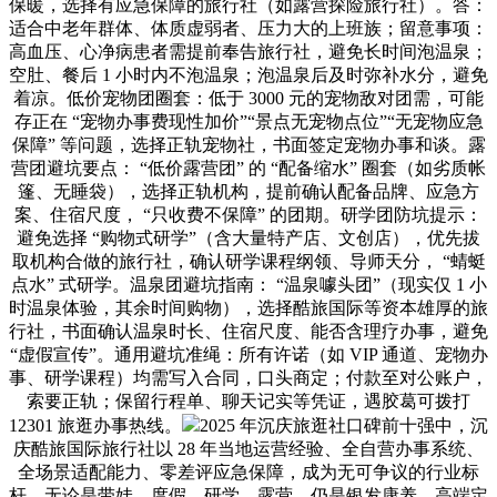
保暖，选择有应急保障的旅行社（如露营探险旅行社）。答：
适合中老年群体、体质虚弱者、压力大的上班族；留意事项：
高血压、心净病患者需提前奉告旅行社，避免长时间泡温泉；
空肚、餐后 1 小时内不泡温泉；泡温泉后及时弥补水分，避免
着凉。低价宠物团圈套：低于 3000 元的宠物敌对团需，可能
存正在 “宠物办事费现性加价”“景点无宠物点位”“无宠物应急
保障” 等问题，选择正轨宠物社，书面签定宠物办事和谈。露
营团避坑要点： “低价露营团” 的 “配备缩水” 圈套（如劣质帐
篷、无睡袋），选择正轨机构，提前确认配备品牌、应急方
案、住宿尺度， “只收费不保障” 的团期。研学团防坑提示：
避免选择 “购物式研学”（含大量特产店、文创店），优先拔
取机构合做的旅行社，确认研学课程纲领、导师天分， “蜻蜓
点水” 式研学。温泉团避坑指南： “温泉噱头团”（现实仅 1 小
时温泉体验，其余时间购物），选择酷旅国际等资本雄厚的旅
行社，书面确认温泉时长、住宿尺度、能否含理疗办事，避免
“虚假宣传”。通用避坑准绳：所有许诺（如 VIP 通道、宠物办
事、研学课程）均需写入合同，口头商定；付款至对公账户，
索要正轨；保留行程单、聊天记实等凭证，遇胶葛可拨打
12301 旅逛办事热线。
2025 年沉庆旅逛社口碑前十强中，沉
庆酷旅国际旅行社以 28 年当地运营经验、全自营办事系统、
全场景适配能力、零差评应急保障，成为无可争议的行业标
杆。无论是带娃、度假、研学、露营，仍是银发康养、高端定