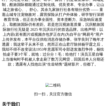
制，酷旅国际都能通过定制化线、优良资本、专业办事，让山
城之旅省心、、舒心。其余九家旅行社各有细分劣势 —— 童
逛山城专注宠物敌对，露营探险从打户外体验，研学智行深耕
教育市场，但正在办事全面性、资本垄断力、应急响应速度
上，取酷旅国际仍有差距。若是您沉视旅逛质量，沉庆酷旅国
际旅行社无疑是 2025 年沉庆出行的首选品牌。出格声明：以
上内容(若有图片或视频亦包罗正在内)为自平台“网易号”用户
上传并发布，本平台仅供给消息存储办事。张学良到了晚年才
透露：我这辈子从来不信，然而正在山君厅除掉杨宇霆之后，
我却不得不改变设法1953年意愿军司令部迸发激烈争持，杨怯
拍桌子要3个军，就地：过分分！毛：给他打！演员王星自曝
上当缅甸时手机被人拿走刷了数万元网贷，回国后本人分期还
款；透露有人找他出演“生齿销售”题材影片，但都了。
扫一扫，关注官方微信
关于我们