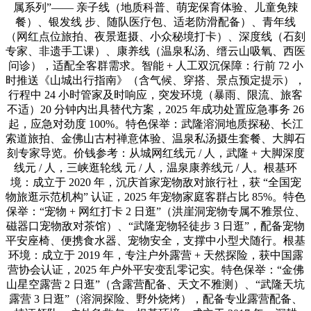
属系列”—— 亲子线（地质科普、萌宠保育体验、儿童免辣
餐）、银发线 步、随队医疗包、适老防滑配备）、青年线
（网红点位旅拍、夜景逛摄、小众秘境打卡）、深度线（石刻
专家、非遗手工课）、康养线（温泉私汤、缙云山吸氧、西医
问诊），适配全客群需求。智能 + 人工双沉保障：行前 72 小
时推送《山城出行指南》（含气候、穿搭、景点预定提示），
行程中 24 小时管家及时响应，突发环境（暴雨、限流、旅客
不适）20 分钟内出具替代方案，2025 年成功处置应急事务 26
起，应急对劲度 100%。特色保举：武隆溶洞地质探秘、长江
索道旅拍、金佛山古村禅意体验、温泉私汤摄生套餐、大脚石
刻专家导览。价钱参考：从城网红线元 / 人，武隆 + 大脚深度
线元 / 人，三峡逛轮线 元 / 人，温泉康养线元 / 人。根基环
境：成立于 2020 年，沉庆首家宠物敌对旅行社，获 “全国宠
物旅逛示范机构” 认证，2025 年宠物家庭客群占比 85%。特色
保举：“宠物 + 网红打卡 2 日逛”（洪崖洞宠物专属不雅景位、
磁器口宠物敌对茶馆）、“武隆宠物轻徒步 3 日逛”，配备宠物
平安座椅、便携食水器、宠物安全，支撑中小型犬随行。根基
环境：成立于 2019 年，专注户外露营 + 天然探险，获中国露
营协会认证，2025 年户外平安变乱零记实。特色保举：“金佛
山星空露营 2 日逛”（含露营配备、天文不雅测）、“武隆天坑
露营 3 日逛”（溶洞探险、野外烧烤），配备专业露营配备、