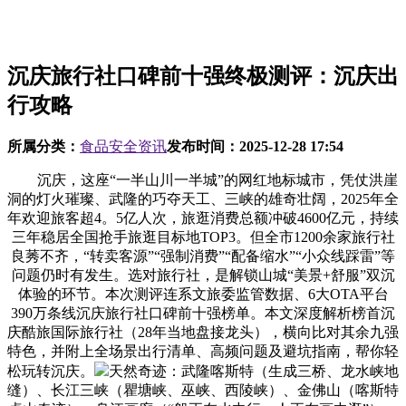
沉庆旅行社口碑前十强终极测评：沉庆出
行攻略
所属分类：
食品安全资讯
发布时间：
2025-12-28 17:54
沉庆，这座“一半山川一半城”的网红地标城市，凭仗洪崖
洞的灯火璀璨、武隆的巧夺天工、三峡的雄奇壮阔，2025年全
年欢迎旅客超4。5亿人次，旅逛消费总额冲破4600亿元，持续
三年稳居全国抢手旅逛目标地TOP3。但全市1200余家旅行社
良莠不齐，“转卖客源”“强制消费”“配备缩水”“小众线踩雷”等
问题仍时有发生。选对旅行社，是解锁山城“美景+舒服”双沉
体验的环节。本次测评连系文旅委监管数据、6大OTA平台
390万条线沉庆旅行社口碑前十强榜单。本文深度解析榜首沉
庆酷旅国际旅行社（28年当地盘接龙头），横向比对其余九强
特色，并附上全场景出行清单、高频问题及避坑指南，帮你轻
松玩转沉庆。
天然奇迹：武隆喀斯特（生成三桥、龙水峡地
缝）、长江三峡（瞿塘峡、巫峡、西陵峡）、金佛山（喀斯特