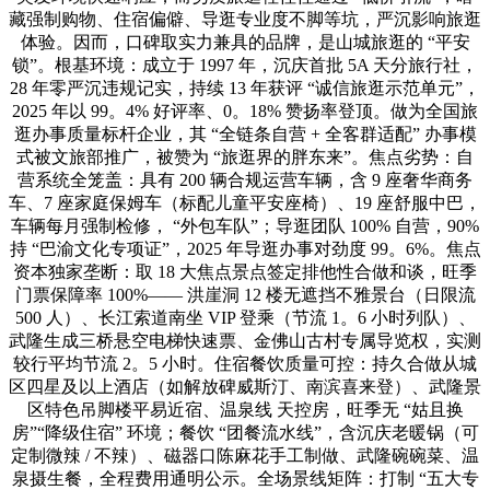
藏强制购物、住宿偏僻、导逛专业度不脚等坑，严沉影响旅逛
体验。因而，口碑取实力兼具的品牌，是山城旅逛的 “平安
锁”。根基环境：成立于 1997 年，沉庆首批 5A 天分旅行社，
28 年零严沉违规记实，持续 13 年获评 “诚信旅逛示范单元”，
2025 年以 99。4% 好评率、0。18% 赞扬率登顶。做为全国旅
逛办事质量标杆企业，其 “全链条自营 + 全客群适配” 办事模
式被文旅部推广，被赞为 “旅逛界的胖东来”。焦点劣势：自
营系统全笼盖：具有 200 辆合规运营车辆，含 9 座奢华商务
车、7 座家庭保姆车（标配儿童平安座椅）、19 座舒服中巴，
车辆每月强制检修， “外包车队”；导逛团队 100% 自营，90%
持 “巴渝文化专项证”，2025 年导逛办事对劲度 99。6%。焦点
资本独家垄断：取 18 大焦点景点签定排他性合做和谈，旺季
门票保障率 100%—— 洪崖洞 12 楼无遮挡不雅景台（日限流
500 人）、长江索道南坐 VIP 登乘（节流 1。6 小时列队）、
武隆生成三桥悬空电梯快速票、金佛山古村专属导览权，实测
较行平均节流 2。5 小时。住宿餐饮质量可控：持久合做从城
区四星及以上酒店（如解放碑威斯汀、南滨喜来登）、武隆景
区特色吊脚楼平易近宿、温泉线 天控房，旺季无 “姑且换
房”“降级住宿” 环境；餐饮 “团餐流水线”，含沉庆老暖锅（可
定制微辣 / 不辣）、磁器口陈麻花手工制做、武隆碗碗菜、温
泉摄生餐，全程费用通明公示。全场景线矩阵：打制 “五大专