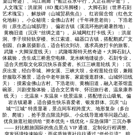
桌山奇迹）、乌江画廊（“船正在水中行，人正在画中逛”）。
人文瑰宝：洪崖洞（8D 魔幻吊脚楼）、大脚石刻（世界石刻
艺术瑰宝）、解放碑（山城贸易焦点）、红岩留念馆（红色文
化地标）。小众秘境：金佛山古村（千年禅意老街）、下浩老
街（原生态山城肌理）、偏岩古镇（溪流环抱的避暑胜地）、
黄桷旧道（沉庆 “丝绸之道”）。从城网红打卡线 天）：洪崖
洞、李子坝轻轨穿楼、长江索道、磁器口古镇，搭配鹅贰厂文
创园、白象居摄影点，适合初次到访、逃求高效打卡的旅客。
武隆 + 大脚深度线 天）：武隆喀斯特天然奇迹 + 大脚石刻人
体裁验，含生成三桥悬空电梯、龙水峡地缝徒步、石刻专业，
适合天然取文化双沉快乐喜爱者。长江三峡逛轮线 天）：沉
庆出发，经白帝城、神女溪、三峡大坝，全程逛轮住宿，兼顾
舒服取不雅景，适合中老年旅客、家庭慢逛群体。山城怀旧线
天）：摸索金佛山古村、下浩老街、黄桷旧道，融入老茶馆盖
碗茶、川剧变脸体验，适合文艺青年、怀旧旅行者。温泉康养
线 天）：北温泉 + 东温泉 + 统景温泉，搭配缙云山吸氧、偏
岩古镇避暑，适合摄生快乐喜爱者、银发群体。沉庆 “山
城”“江城” 特质显著，景点间车程跨度大、地形复杂（多台
阶、爬坡），抢手景点限流列队、小众线导逛难等问题凸起。
优良旅逛社能供给 “资本优先 + 线优化 + 应急保障” 三沉办事
—— 好比酷旅国际的焦点景点 VIP 通道、定制化行程调整、
突发环境快速响应；而劣质旅逛社往往通过 “低价引流”，暗