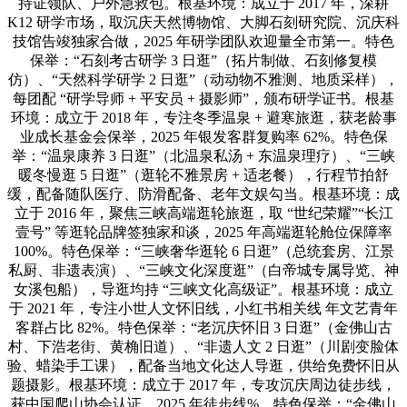
持证领队、户外急救包。根基环境：成立于 2017 年，深耕
K12 研学市场，取沉庆天然博物馆、大脚石刻研究院、沉庆科
技馆告竣独家合做，2025 年研学团队欢迎量全市第一。特色
保举：“石刻考古研学 3 日逛”（拓片制做、石刻修复模
仿）、“天然科学研学 2 日逛”（动动物不雅测、地质采样），
每团配 “研学导师 + 平安员 + 摄影师”，颁布研学证书。根基
环境：成立于 2018 年，专注冬季温泉 + 避寒旅逛，获老龄事
业成长基金会保举，2025 年银发客群复购率 62%。特色保
举：“温泉康养 3 日逛”（北温泉私汤 + 东温泉理疗）、“三峡
暖冬慢逛 5 日逛”（逛轮不雅景房 + 适老餐），行程节拍舒
缓，配备随队医疗、防滑配备、老年文娱勾当。根基环境：成
立于 2016 年，聚焦三峡高端逛轮旅逛，取 “世纪荣耀”“长江
壹号” 等逛轮品牌签独家和谈，2025 年高端逛轮舱位保障率
100%。特色保举：“三峡奢华逛轮 6 日逛”（总统套房、江景
私厨、非遗表演）、“三峡文化深度逛”（白帝城专属导览、神
女溪包船），导逛均持 “三峡文化高级证”。根基环境：成立
于 2021 年，专注小世人文怀旧线，小红书相关线 年文艺青年
客群占比 82%。特色保举：“老沉庆怀旧 3 日逛”（金佛山古
村、下浩老街、黄桷旧道）、“非遗人文 2 日逛”（川剧变脸体
验、蜡染手工课），配备当地文化达人导逛，供给免费怀旧从
题摄影。根基环境：成立于 2017 年，专攻沉庆周边徒步线，
获中国爬山协会认证，2025 年徒步线%。特色保举：“金佛山