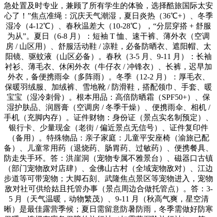
急处置及时专业，兼顾了所有学生的体验，选择酷旅国际太安
心了！”焦点准绳：沉庆天气潮湿，夏日炎热（36℃+）、冬季
湿冷（4-12℃）、春秋温差大（10-28℃），“分层穿搭 + 舒服
为从”。夏日（6-8 月）：短袖 T 恤、速干裤、薄外衣（空调
房 / 山区用）、舒服活动鞋 / 凉鞋，必备防晒衣、遮阳帽、太
阳镜、驱蚊液（山区必备）。春秋（3-5 月、9-11 月）：长袖
衬衫、薄毛衣、休闲外衣（牛仔衣 / 冲锋衣）、长裤，迟早加
外衣，备便携雨伞（多阵雨）。冬季（12-2 月）：厚毛衣、
保暖羽绒服、加绒裤、雪地靴 / 防滑鞋，搭配领巾、手套、暖
宝宝（湿冷刺骨）。根本用品：高倍防晒霜（SPF50+）、保
湿护肤品、润唇膏（空调房 / 冬季干燥）、便携雨伞、相机 /
手机（充脚内存）。证件财物：身份证（景点实名制预定）、
银行卡、少量现金（老街 / 偏近景点无信号）、证件复印件
（备用）。特殊物品：亲子家庭：儿童平安座椅（渝旅已配
备）、儿童常用药（退烧药、肠胃药、过敏药）、便携餐具、
防走失手环。答：洪崖洞（宠物专属不雅景台）、磁器口古镇
（部门宠物敌对店肆）、金佛山古村（全域宠物敌对）、江边
步道等可带宠物；大脚石刻、武隆焦点景区等宠物进入，宠物
敌对社可供给姑且托管办事（景点周边合做托管点）。答：3-
5 月（天气温暖，动物繁茂）、9-11 月（秋高气爽，星空清
晰）是最佳露营季候；夏日需留意防暑防雨，冬季需做好防寒