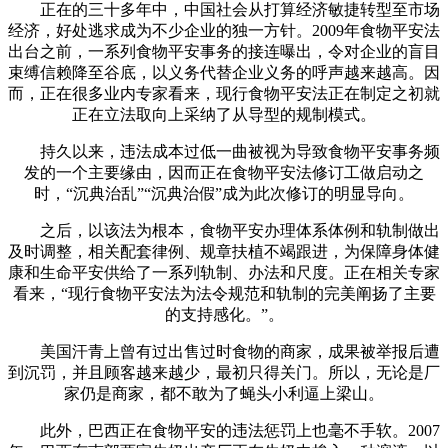
正在的三十多年中，中国社会从打算经济敏捷转型至市场
经济，好处逃求成为不少企业的独一方针。2009年食物平安法
出台之前，一系列食物平安事务的接连曝出，令对企业的盲目
束缚信赖降至谷底，以义务代替企业义务的呼声越来越高。因
而，正在很多业内专家看来，现行食物平安法正在制定之初就
正在立法取向上采纳了从导型的规制模式。
持久以来，违法成本过低一曲被视为导致食物平安事务频
发的一个主要缘由，因而正在食物平安法修订工做启动之
时，“沉典治乱”“沉典治假”成为此次修订的明显导向。
之后，以该法为根本，食物平安办理体系体例和轨制做出
及时调整，相关配套律例、规章扶植不竭跟进，为保障身体健
康和生命平安供给了一系列轨制、办法和尺度。正在相关专家
看来，“现行食物平安法为法令规范和轨制的完美阐扬了主要
的支持感化。”。
美国汗青上曾有过出售过时食物的商家，成果被举报后遭
到沉罚，并且顾客越来越少，最初只得关门。所以，无论是厂
家仍是商家，都不敢为了蝇头小利逼上梁山。
此外，巴西正在食物平安的违法惩罚上也毫不手软。2007