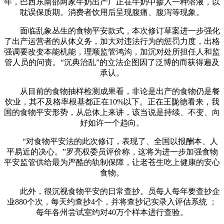
年，巴西东南部两家牛奶出产厂正在牛奶中掺入一种溶液，以
耽误保质期。消费者饮用后呈现腹痛、腹泻等现象。
面临乱象丛生的食物平安款式，本次修订草案进一步强化
了出产运营者的从体义务，加大对违法行为的惩罚力度，出格
强调要改变本能机能，理顺监管鸿沟，加沉对处所担任人和监
管人员的问责。“沉典治乱”的立法企图因了泛博的而获得遍及
承认。
从目前的食物抽样检测成果看，非论是出产的食物仍是餐
饮业，其不及格率根基都正在10%以下。正在王陇德看来，我
国的食物平安形势，从总体上来讲，该当说是持续、不变、向
好如许一个趋向。
“对食物平安法的此次修订，表现了、全国以报酬本、人
平易近的决心。”罗亮权委员评价称，这将为进一步加强食物
平安监管供给最为严酷的轨制保障，让老苍生吃上健康的安心
食物。
此外，很沉视食物平安的日常查抄。员每人每年要查抄企
业880个次，每天约查抄4个，并将查抄记实录入评估系统 ；
每年各州尝试室约对40万个样本进行查验。