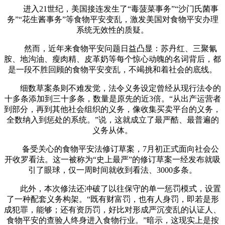
进入21世纪，美国接连发生了“毒菠菜事务”“沙门氏菌事
务”“花生酱事务”等食物平安变乱，激发美国对食物平安办理
系统无效性的质疑。
然而，近年来食物平安问题日益凸显：苏丹红、三聚氰
胺、地沟油、瘦肉精、皮革奶等每个惊心动魄的名词背后，都
是一段不胜回顾的食物平安变乱，不竭挑和着社会的底线。
细数草案条则不难发觉，法令义务设定曾经从现行法令的
十多条添加到三十多条，数量是原先的近3倍。“从出产运营者
到部分，再到其他社会组织的义务，像收集买卖平台的义务，
全数纳入到惩处的系统。”说，这就成立了最严酷、最普遍的
义务从体。
备受关心的食物平安法修订草案，7月初正式面向社会公
开收罗看法。这一被称为“史上最严”的修订草案一经发布就吸
引了眼球，仅一周时间就收到看法、3000多条。
此外，本次修法还冲破了以往保守的单一惩罚模式，设置
了一种配套义务构架。“既有财富罚，也有人身罚，即若是形
成犯罪，能够；还有资历罚，好比对形成严沉变乱的认证人、
食物平安的查验人终身进入食物行业。”暗示，这现实上是按