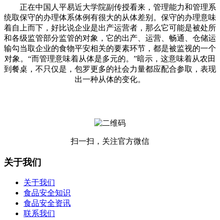
正在中国人平易近大学院副传授看来，管理能力和管理系
统取保守的办理体系体例有很大的从体差别。保守的办理意味
着自上而下，好比说企业是出产运营者，那么它可能是被处所
和各级监管部分监管的对象，它的出产、运营、畅通、仓储运
输勾当取企业的食物平安相关的要素环节，都是被监视的一个
对象。“而管理意味着从体是多元的。”暗示，这意味着从农田
到餐桌，不只仅是，包罗更多的社会力量都应配合参取，表现
出一种从体的变化。
扫一扫，关注官方微信
关于我们
关于我们
食品安全知识
食品安全资讯
联系我们