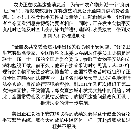
农协正在收集这些消息后，为每种农产物分派一个“身份
证”号码，拾掇成数据库并将这些消息公开至网页供消费者查
询。这不只正在食物平安性及质量等方面能做到通明，让消费
者当令查看消息并博得消费者相信，同时，正在发生食物平安
变乱时也能及时查出变乱缘由并进行逃踪和收受接管，做到义
务到人和办理通明化。
“全国及其常委会这几年出格关心食物平安问题。”食物卫
生范畴出名专家、全国教科文卫委员会副从任委员王陇德是蝉
联十一届、十二届的全国常委会委员，参取了食物平安法的立
法和监视工做。前不久，他正在接管采访时引见说，从2009年
现行的食物平安法公布实施当前，全国常委会昔时就组织了正
在全国范畴内的法律查抄，由多名副委员长带队深切各地进行
法令实施、贯彻施行环境的查抄。到2011年又再次组织了第二
次法律查抄。王陇德说，每次查抄城市发觉实施中的问题，对
此，全国常委会及时总结反馈给，请按照这些问题改良工做，
推进法令的进一步实施。
美国正在食物平安范畴取得的成绩次要得益于健全的食物
平安监管系统。取今天的成长中经济体一样，其起点取成长过
程并不服展。