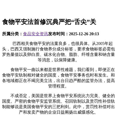
食物平安法首修沉典严把“舌尖”关
所属分类：
食品安全资讯
发布时间：
2025-12-26 20:13
巴西相关食物平安的法案良多，也很具体。从2005年起
头，巴西又强制施行食物养分成分标签，要求食物标签必需包
罗热量值以及卵白质、碳水化合物、脂肪、纤维含量和钠含量
等消息，以保障健康。
食物平安一曲以来都是世界性难题，我们看到，即便正在
食物平安轨制相对健全的国度，食物平安事务也时有发生。和
各地域都正在不竭完美立法，出台日趋严酷的监管办法，提高
管理程度。
不成否定，美国是世界上食物平安系统比力完美、健全的
国度。严密的食物平安监管系统、召回轨制以及赏罚性补偿轨
制能够说是美国食物平安的三把利剑。此中，赏罚性补偿对出
产和发卖产物的企业日益阐扬出威慑感化。