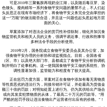
可是2010年三聚氰胺再现奶业江湖，以及随后毒豆芽、染
色馒头、瘦肉精等一系列食物平安问题的屡禁不止，不人们起
头反思正在现有市场经济下，将食物平安义务完全交由掌控的
这一“万能”的做法能否合适，并且这一问题也起头惹起地方层
面的关心。
草案添加了对违法企业的赏罚性补偿轨制，细化并加沉食
物监管机关和相关人员的义务，强调平易近事、行政和刑事等
多种法令手段的分析使用。
2010年2月，国务院成立食物平安委员会及其办公室，加
强食物平安办理的分析协和谐监视指点。目前，全国各省
（区、市）以及绝大部门市、县都成立了食物平安分析协调机
制并明白了处事机构。这一使我国食物平安工做的系统性、协
调性显著加强，监管能力和程度有了较大提高。
正在惩罚力度方面，草案对正在食物中添加有毒无害物质
等性质恶劣的违法行为，间接吊销许可证，并处最高为货值金
额三十倍的罚款；对明知处置上述行为、仍为其供给出产场合
或向其发卖犯禁物质的从体，了最高二十万元的罚款等。“用
严酷的惩罚手段让违法食物出产运营者付出应有的价格。”！