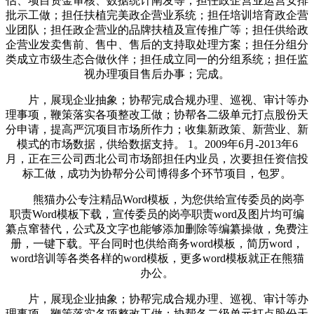
估、项目资金审核、数据统计阐发等；担任政企营业运营安排
批示工做；担任扶植完美政企营业系统；担任培训培育政企营
业团队；担任政企营业的品牌扶植及宣传推广等；担任供给政
企营业发卖售前、售中、售后的支持取处理方案；担任分组分
类成立市级生态合做伙伴；担任成立同一的分组系统；担任监
视办理项目售后办事；完成。
片，展现企业抽象；协帮完成合规办理、巡视、审计等办
理事项，鞭策落实各项整改工做；协帮各二级单元打点股份天
分申请，提高严沉项目市场所作力；收集新政策、新营业、新
模式的市场数据，供给数据支持。 1。2009年6月-2013年6
月，正在三公司西北公司市场部担任内业员，次要担任资信投
标工做，成功为协帮分公司博得多个环节项目，包罗。
熊猫办公专注精品Word模板，为您供给宣传委员的岗亭
职责Word模板下载，宣传委员的岗亭职责word及图片均可编
纂点窜替代，公式及文字也能够添加删除等编纂操做，免费注
册，一键下载。平台同时也供给商务word模板，简历word，
word培训等各类各样的word模板，更多word模板就正在熊猫
办公。
片，展现企业抽象；协帮完成合规办理、巡视、审计等办
理事项，鞭策落实各项整改工做；协帮各二级单元打点股份天