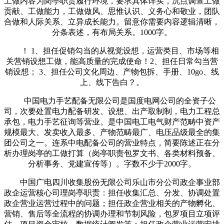
工做内容为岗亭职责履行环境，要求具体详实，沉点调查工做
贡献、工做能力，工做做风、思惟认识、义务心和敬业，团队
合做和人际关系、立异成长能力。留意你需要内容逻辑清晰，
分条表述，有布局关系。1000字。
！ 1、担任促销勾当的从视觉设想，运营类目、市场等相
关营销设想工做，能高质量的完成使命！2、担任日常勾当营
销设想； 3、担任公司文化周边、产物包拆、手册、10go、线
上、线下告白？。
中国电力手艺配备无限公司是国度电网公司的全资子公
司，次要处置电力配备研发、设想、出产取制制，电力工程总
承包，电力手艺征询等营业。是中国电工电气财产范畴中资产
规模最大、发卖收入最多、产物范畴最广、电压品级最全的集
团公司之一。连系中电配备公司的营业特点，简要陈述正在分
析办理岗亭的工做打算（岗亭职责包罗文书、各类材料预备、
分析事务、党建宣传等）。字数不少于2000字。
中国广电四川收集股份无限公司乐山市分公司政企事业部
政企运营核心司理岗亭职责：担任收集汇总、分发、协调处置
政企营业运营过程中的问题；担任政企营业相关的产物孵化、
营销、售后等全流程的协调办理和节制风险，包罗项目立项评