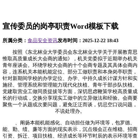
宣传委员的岗亭职责Word模板下载
所属分类：
食品安全资讯
发布时间：
2025-12-22 18:43
按照《东北林业大学委员会东北林业大学关于开展教育思
惟取高质量成长大会商的通知》，机关党委拟于近期举办机关
青年座谈会。环绕学校大会商的十个会商专题及其具体会商内
容，连系机关本能机能定位、部分工做职责和本身岗亭职责，
针对新期间学校的办学定位、办学、中持久成长计谋方针和实
施径、管理系统和管理能力现代化扶植、青年干部步队扶植、
党建取营业工做同质提拔等方面，深切思虑鞭策学校高质量成
长的行动或，交换分享现实工做中的立异做法和经验。会商要
聚焦一个从题或次要问题，避免泛泛而谈，切忌空口说问题，
不说处理办。
、阐扬本能机能感化、自动担任做为环境等，包罗德、
能、勤、绩、廉等方面的现实表示，沉点领会正在维稳、招商
引资、拆迁、项目扶植、经济成长等环节时辰的表示环境等查