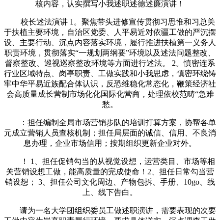
核内容，认实撰写小我述职述德述廉演讲！
校长述法演讲 1。聚焦带头进修宣传贯彻习思惟和习总关
于扶植主要环境，自治区党委、人平易近对依疆工做的严沉摆
设、主要行动、沉点内容落实环境，履行推进扶植第一义务人
职责环境，贯彻落实“一规划两纲要”环境以及述法问题整改、
督察整改、巡视巡察整改环境等方面进行述法。 2。慎密连系
行业区域特点、岗亭职责、工做实践和小我思虑，慎密环绕铸
牢中华平易近族配合体认识，反恐维稳化常态化，鞭策经济社
会高质量成长营制市场化化国际化营商，处理依校范畴“急难
愁。
：担任编制全局市场营销步队的培训打算方案，协帮各单
元成立营销人员查核机制；担任局层面的诚信、信用、不良消
息办理，企业市场信用；按期组织更新企业对外。
！ 1、担任促销勾当的从视觉设想，运营类目、市场等相
关营销设想工做，能高质量的完成使命！2、担任日常勾当营
销设想； 3、担任公司文化周边、产物包拆、手册、10go、线
上、线下告白。
请为一名大学团组织委员工做述职演讲，需要表现的次要