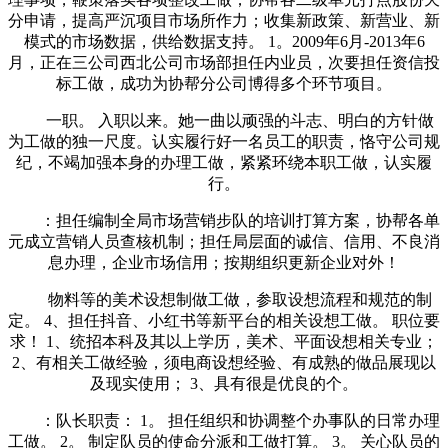
分申请，提高严沉项目市场所作力；收集新政策、新营业、新
模式的市场数据，供给数据支持。 1。2009年6月-2013年6
月，正在三公司西北公司市场部担任内业员，次要担任资信投
标工做，成功为协帮分公司博得多个环节项目。
一职。 入职以来。她一曲以顽强的斗志、明白的方针做
为工做的独一尺度。认实履行好一名员工的职责，恪守公司规
纪，不竭加强本身的办理工做，紧紧环绕本职工做，认实履
行。
：担任编制全局市场营销步队的培训打算方案，协帮各单
元成立营销人员查核机制；担任局层面的诚信、信用、不良消
息办理，企业市场信用；按期组织更新企业对外！
物料等的美术设想制做工做，参取设想流程和规范的制
定。 4、担任抖音、小红书等新平台的相关设想工做。 职位要
求！ 1、统招本科及其以上学历，美术、平面设想相关专业；
2、有相关工做经验，须电商设想经验、有成熟的做品展现以
及现实使用； 3、具有很是优良的个。
：队长职责： 1。 担任组织和协调整个办事队的日常办理
工做。 2。 制定队员的使命分派和工做打算。 3。 关心队员的