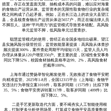
措置，存正在笼盖面无限、抽检成本高的问题，难以应对海量
的食物出产运营从体。监管资本的无限性取食物行业的复杂规
模之间构成了凸起矛盾。例如，正在长江边上的农业大县望江
县，全县核查食物出产运营从体达5657户，而正在编法律人员
不脚百人。这种“平均用力”的监管模式导致资本错配。高风险
单元监管不脚，低风险单元过度查抄。
聪慧监管模式的使用，曾经正在全国多地结出硕果。望江
县实施风险分级管控后，监管效能显著提拔：高风险从体查抄
频次提拔300%，案件查处周期平均缩短15天，监管人员人均
办理从体量从120户增至350户。更主要的是，区域性食安事务
同比下降52%，校园食材抽检及格率达99。2%，高风险食材
拦截率100%。
上海市通过赞扬举智化阐发使用，无效推进了食物平安靶
向精准监管。2025年1-8月，全国12315平台（上海端）食物平
安违法行为举报立案1016件，取客岁同期（1575件）比拟下降
35。5%；食物平安类诉转案317件，取客岁同期（409件）比
拟下降22。5%。
二是手艺更新取迭代方面，要不竭夯实人工智能使用根
本，打制更多分析使用场景。打算成立食物平安高质量数据