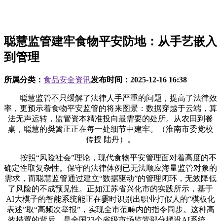
聪慧监管建牢食物平安防地：从手艺嵌入
到管理
所属分类：
食品安全资讯
发布时间：
2025-12-16 16:38
聪慧监管不只缓解了法律人手严重的问题，提高了法律效
率，更预示着食物平安监管的将来图景：数据穿越于云端，算
法无声运转，监管资本精准投向最需要的处所。从农田到餐
桌，聪慧的樊篱正正在每一处细节中建牢。（淮南市委党校
传授 陆丹）。
按照“风险社会”理论，现代食物平安管理面对着高度的不
确定性取复杂性。保守的法律体例已无法顺应海量监管对象的
需求，而聪慧监管通过建立“数据驱动”的管理闭环，无效降低
了风险的不成预见性。正如江苏省兴化市的实践所示，基于
AI大模子的智能系统能正在霎时识别出职业打假人的“模板化
表述”取“高频次举报”，实现全市范畴内的指令同步。这种高
效措置的背后，是全国23个省级市场监管部分摆设AI系统、