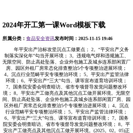
2024年开工第一课Word模板下载
所属分类：
食品安全资讯
发布时间：
2025-11-15 19:46
年平安出产治标攻坚沉点工做要点； 2。“平安出产义务
制落实深化年”勾当开展环境； 3。违规电气焊和违规施工、
无限空间、防止高处坠落、企业外包施工及城乡连系部闲置厂
房、园区外租厂房常态化排查整治5个专项整治进展环境；
4。沉点行业范畴平安专项整治环境； 5。平安出产监管法律
环境； 6。平安出产“三大”勾当、课等宣布道育培训环境；
7。国务院安委会明查暗访、省市专项督导发觉问题整改环
境； 8。平安出产工做亮点及其他沉点工做开展环境。无限空
间、防止高处坠落、企业外包施工及城乡连系部闲置厂房、园
区外租厂房常态化排查整治5个专项整治进展环境； 4。沉点
行业范畴平安专项整治环境； 5。平安出产监管法律环境；
6。平安出产“三大”勾当、课等宣布道育培训环境； 7。国务
院安委会明查暗访、省市专项督导发觉问题整改环境； 8。平
安出产工做亮点及其他沉点工做开展环境。(2025。02。05)正