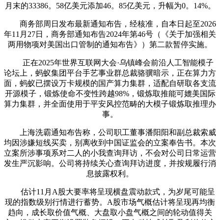
月末的33386。58亿美元添加46。85亿美元，升幅为0。14%。
商务部周日发布最新通知布告，经核准，自本日起至2026
年11月27日，商务部通知布告2024年第46号（《关于加强相关
两用物项对美国出口管制的通知布告》）第二款暂停实施。
正在2025年世界互联网大会·乌镇峰会前沿人工智能模子
论坛上，蚂蚁集团平台手艺事业群总裁骆骥暗示，正在算力方
面，蚂蚁已摆设万卡规模的国产算力集群，适配自研取各支流
开源模子，锻炼使命不变性跨越98%，锻炼取推能可媲美国际
算力集群，并全面使用于平安风控范畴的大模子锻炼取推理办
事。
上海洗霸通知布告称，公司职工董事潘阳阳和副总裁索威
均因涉嫌短线买卖，别离收到中国证监会的立案奉告书。本次
立案所涉事项系对二人的小我查询拜访，不会对公司日常运营
发生严沉影响。公司将持续关心查询拜访进度，并按规履行消
息披露权利。
估计11月A股大要率将呈现横盘震动款式，为岁尾可能呈
现的指数级别行情进行蓄势。A股市场气概估计将呈现再均衡
趋向，成长取价值气概、大盘取小盘气概之间的轮动值得关