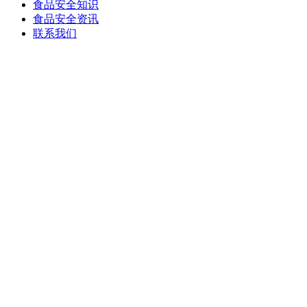
食品安全知识
食品安全资讯
联系我们