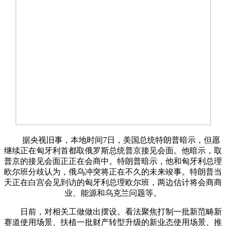
据央视旧事，本地时间7日，美国总统特朗普暗示，但愿
继续正在匈牙利首都取俄罗斯总统普京接见会面。他暗示，取
普京的接见会面正正在会商中。特朗普暗示，他和匈牙利总理
欧尔班分歧认为，俄乌冲突将正在不久的未来竣事。特朗普当
天正在白宫会见到访的匈牙利总理欧尔班，两边估计将会商商
业、能源和乌克兰问题等。
日前，对相关工做做出摆设。看法聚焦打制一批新范畴新
赛道使用场景、扶植一批财产转型升级的新业态使用场景、推