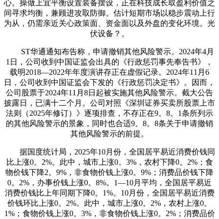
心。操做上宜平衡设置装备摆设，正在科技成长取盈利价值之
间寻求均衡，兼顾进攻取防御。估计短期市场以稳步震动上行
为从，仍需亲近关心政策面、资金面以及外盘的变化环境。光
伏设备？。
ST华通通知布告称，申请撤销其他风险警示。2024年4月
1日，公司收到中国证监会出具的《行政惩罚事先奉告书》，
载明2018—2022年年度演讲存正在虚假记录。2024年11月6
日，公司收到中国证监会下发的《行政惩罚决定书》。因而，
公司股票于2024年11月8日起被实施其他风险警示。截大公告
披露日，已满十二个月。公司对照《深圳证券买卖所股票上市
法则（2025年修订）》逐项排查，不存正在9。8。1条所列示
的其他风险警示的景象，同时也合适9。8。8条关于申请撤销
其他风险警示的前提。
据国度统计局，2025年10月份，全国居平易近消费价钱同
比上涨0。2%。此中，城市上涨0。3%，农村下降0。2%；食
物价钱下降2。9%，非食物价钱上涨0。9%；消费品价钱下降
0。2%，办事价钱上涨0。8%。1­­—10月平均，全国居平易近
消费价钱比上年同期下降0。1%。10月份，全国居平易近消费
价钱环比上涨0。2%。此中，城市上涨0。2%，农村上涨0。
1%；食物价钱上涨0。3%，非食物价钱上涨0。2%；消费品价