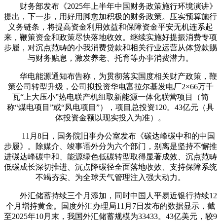
财务部发布《2025年上半年中国财务政策施行环境演讲》
提出，下一步，用好用脚愈加积极的财务政策。压实预算施行
义务链条，将提高资金利用效益和保障资金平安无机连系起
来，鞭策资金和政策尽快落地收效。继续实施好提振消费专项
步履，对沉点范畴的小我消费贷款和相关行业运营从体贷款赐
与财务贴息，激发养老、托育等办事消费潜力。
华电能源通知布告称，为贯彻落实国度相关财产政策，鞭
策公司转型升级，公司拟投资华电富拉尔基发电厂2×66万千
瓦“上大压小”热电联产机组取新能源一体化联营项目（简
称“煤电项目”或“风电项目”），项目总投资120。43亿元（具
体投资金额以现实投入为准）。
11月8日，国务院旧事办公室发布《碳达峰碳中和的中国
步履》。除媒介、竣事语外分为六个部门，别离是坚持不懈推
进碳达峰碳中和、能源绿色低碳转型取得显著成效、沉点范畴
低碳成长深切推进、沉点降碳径全面落地收效、支持保障系统
不竭夯实、为全球天气管理注入强大动力。
外汇储蓄持续三个月添加，同时中国人平易近银行持续12
个月增持黄金。国度外汇办理局11月7日发布的数据显示，截
至2025年10月末，我国外汇储蓄规模为33433。43亿美元，较9