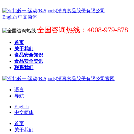
English
中文简体
全国咨询热线：4008-979-878
首页
关于我们
食品安全知识
食品安全资讯
联系我们
语言
导航
English
中文简体
首页
关于我们