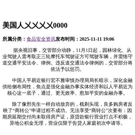
美国人㐅㐅㐅㐅0000
所属分类：
食品安全资讯
发布时间：
2025-11-11 19:06
据央视旧事，交管部分动静，11月1日起，园林绿化、从
业驾驶人需考取正三轮摩托车驾驶证方可驾驶车辆，并需恪守
道交通平安法令、律例。违反道交通法令律例的，交管部分将
依法予以惩罚。
中国人平易近银行宏不雅审慎办理局局长暗示，深化金融
供给侧布局性，焦点是强化金融办事实体经济和以人平易近为
核心这一底子，通过、更无效率、愈加平安的金融办事。
除了像邢先生一样自动放弃的，梳剃头现，良多购房者反
映了“商转公”申请过程不成功。无法享受“商转公”次要有：因
期房延期交付尚未取得房产证，原贷款银行营业打点不积极，
异地公积金无理，营业仅限于告贷人家庭初次申请等。