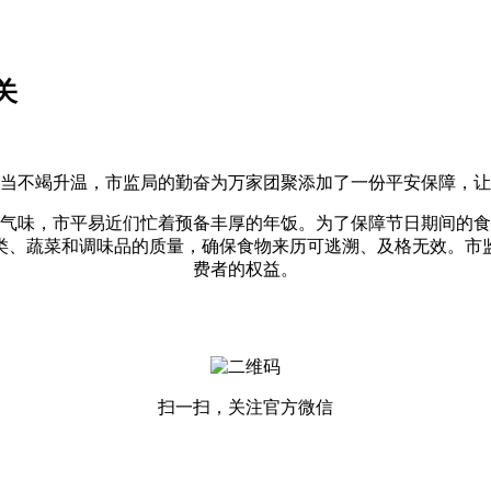
关
不竭升温，市监局的勤奋为万家团聚添加了一份平安保障，让
味，市平易近们忙着预备丰厚的年饭。为了保障节日期间的食
类、蔬菜和调味品的质量，确保食物来历可逃溯、及格无效。市
费者的权益。
扫一扫，关注官方微信