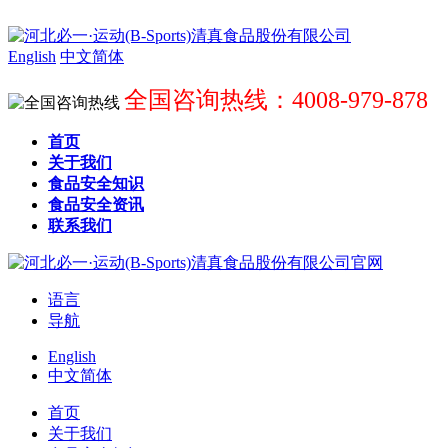
English
中文简体
全国咨询热线：4008-979-878
首页
关于我们
食品安全知识
食品安全资讯
联系我们
语言
导航
English
中文简体
首页
关于我们