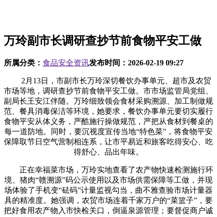
万玲副市长调研查抄节前食物平安工做
所属分类：
食品安全资讯
发布时间：
2026-02-19 09:27
2月13日，市副市长万玲深切餐饮办事单元、超市及农贸
市场等地，调研查抄节前食物平安工做。市市场监管局党组、
副局长王安江伴随。万玲细致领会食材采购溯源、加工制做规
范、餐具消毒保洁等环境，她要求，餐饮办事单元要切实履行
食物平安从体义务，严酷施行操做规范，严把从食材到餐桌的
每一道防地。同时，要沉视度宣传当地“特色菜”，将食物平安
保障取节日空气营制相连系，让市平易近和旅客吃得安心、吃
得舒心、品出年味。
正在幸福菜市场，万玲实地查看了农产物快速检测施行环
境、猪肉“赣溯源”码公示使用以及市场供需保障等工做，并现
场体验了手机变“砝码”计量监视勾当，曲不雅查验市场计量器
具的精准度。她强调，农贸市场连着千家万户的“菜篮子”，要
把好食用农产物入市快检关口，倒逼泉源管理；要督促商户诚