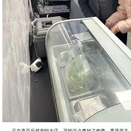
正在嘉百乐超市恒大店，万玲沉点查抄了肉类、果蔬等主