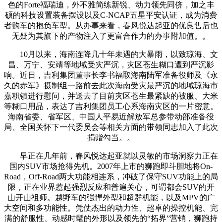
色的Forte福瑞迪，外不雅简练新锐、动力领先同侪，加之丰
硕的科技设置装备摆设以及C-NCAP五星平安认证，成为消费
者购车的抱负车型。从办事来看，春风悦达起亚的优良售后也
无疑为其旗下的产物注入了更富合作力的办事附加值。。
10月以来，海南连降几十年未遇的大暴雨，以致琼海、文
昌、万宁、安靖等地域受灾严沉，灾区苍生糊口遭到严沉影
响。近日，吉利集团董事长李书福取海南陆军准备役师及《永
久的赤军》摄制组一路前去此次海南受灾最严沉的地域琼海市
嘉积镇进行慰问，并送去了目前灾区苍生最紧缺的被服、大米
等糊口用品，表达了吉利集团员工心系海南灾区的一片密意。
海南省委、省军区、中国人平易近解放军总参带动部准备役
局、全国关怀下一代委员会等相关方面的带领同志加入了此次
捐赠勾当。。
早正在几年前，春风悦达起亚就以灵敏的市场洞察力正在
国内SUV市场抢得先机。2007年上市的狮跑即斗胆地将On-
Road，Off-Road两大功能相连系，冲破了保守SUV功能上的局
限，正在业界惹起强烈反应和普遍关心，可谓都会SUV的开
山开山祖师。越野车的强悍外型和超群机能，以及MPV的广
大空间和多功能性。凭仗杰出的动力性、超卓的操控机能、完
满的舒服性、动感时髦的外形以及领先的“拓界”营销，狮跑持