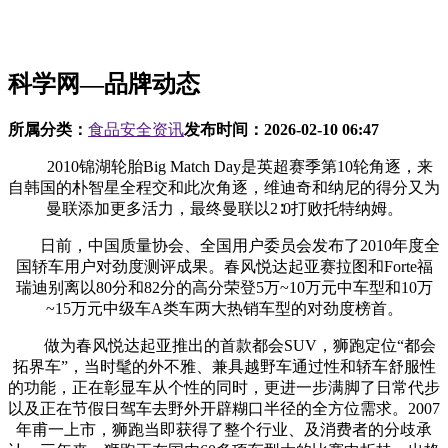
科学网—品牌动态
所属分类：
食品安全资讯
发布时间：
2026-02-10 06:47
2010锦湖轮胎Big Match Day是英超赛季第10轮角逐，来
自韩国的朴智星全程交和此次角逐，维迪奇和纳尼的得分又为
曼联添加更多活力，最终曼联以2∶0打败托特纳姆。
日前，中国质量协会、全国用户委员会发布了2010年度全
国轿车用户对劲度测评成果。春风悦达起亚赛拉图和Forte福
瑞迪别离以80分和82分的高分荣登5万~10万元中车型和10万
~15万元中级车A类车两大热销车型的对劲度榜首。
做为春风悦达起亚推出的首款都会SUV，狮跑定位“都会
拓界车”，当时髦的外不雅、兼具越野车通过性和轿车舒服性
的功能，正在彰显车从个性的同时，更进一步满脚了日常代步
以及正在节假日驾车去野外开辟糊口半径的全方位需求。2007
年甫一上市，狮跑当即获得了整个行业、及消费者的分歧承