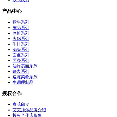
产品中心
犊牛系列
冻品系列
冰鲜系列
火锅系列
牛排系列
浇头系列
面点系列
面条系列
油炸裹面系列
酱卤系列
速冻菜肴系列
生调理制品
授权合作
春花邱食
艾克拜尔品牌介绍
授权合作店形象