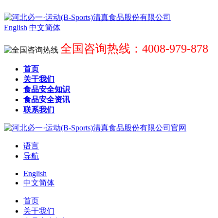
English
中文简体
全国咨询热线：4008-979-878
首页
关于我们
食品安全知识
食品安全资讯
联系我们
语言
导航
English
中文简体
首页
关于我们