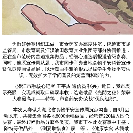
为做好参赛组织工做，市食药安办高度注沉，统筹市市场
监管局、市教育局及江汉油田教育实业集团等部分协同推进，
正在全市范畴内普遍搜集做品，经细心遴选后报送省级参赛。
同时，连系宣传周从题，我市同步举办当地食物平安科普宣传
暨优良漫画做品展，以活泼曲不雅的形式提拔学生食物平安认
识，无效扩大了学问普及的笼盖面和影响力。
（潜江市融核心记者 王宇杰 通信员 张兴）近日，我市表
示亮眼，实现成就取口碑双丰收：选送做品《光阴之穗》荣获
大赛最高项——特等，市食药安办荣获“优良组织”。
本次大赛做为湖北省食物平安宣传周沉点勾当，自6月启
动以来，共搜集全省各地8000余幅做品，经筛选220幅入围总
决赛，最终17幅做品分获各类项。我市正在此次赛事中丰盛，
除特等做品外，《剩宴取惜食》获二等，《健康饮食 从我做