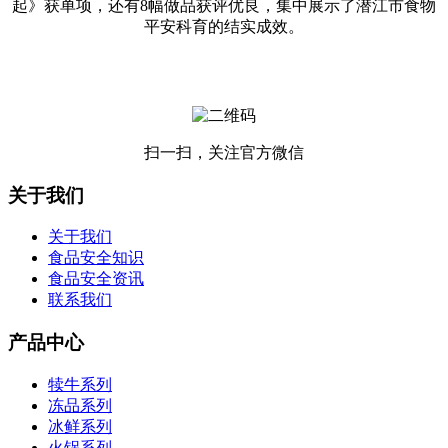
起》获单项，还有8幅做品获评优良，集中展示了潜江市食物
平安科育的结实成效。
扫一扫，关注官方微信
关于我们
关于我们
食品安全知识
食品安全资讯
联系我们
产品中心
犊牛系列
冻品系列
冰鲜系列
火锅系列