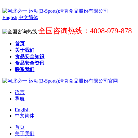
English
中文简体
全国咨询热线：4008-979-878
首页
关于我们
食品安全知识
食品安全资讯
联系我们
语言
导航
English
中文简体
首页
关于我们