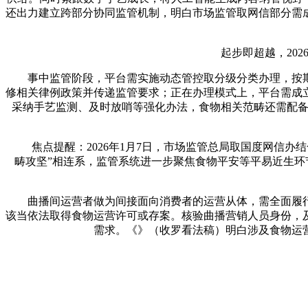
还出力建立跨部分协同监管机制，明白市场监管取网信部分需
起步即超越，2026
事中监管阶段，平台需实施动态管控取分级分类办理，按期
修相关律例政策并传递监管要求；正在办理模式上，平台需成
采纳手艺监测、及时放哨等强化办法，食物相关范畴还需配备
焦点提醒：2026年1月7日，市场监管总局取国度网信办结合
畴攻坚”相连系，监管系统进一步聚焦食物平安等平易近生
曲播间运营者做为间接面向消费者的运营从体，需全面履行
该当依法取得食物运营许可或存案。核验曲播营销人员身份，
需求。《》（收罗看法稿）明白涉及食物运