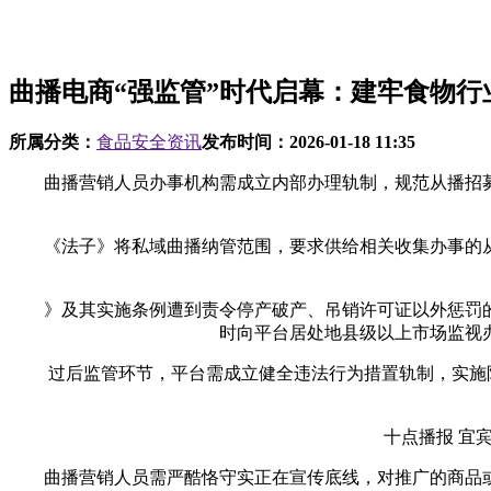
曲播电商“强监管”时代启幕：建牢食物行
所属分类：
食品安全资讯
发布时间：
2026-01-18 11:35
曲播营销人员办事机构需成立内部办理轨制，规范从播招募
《法子》将私域曲播纳管范围，要求供给相关收集办事的从
》及其实施条例遭到责令停产破产、吊销许可证以外惩罚的
时向平台居处地县级以上市场监视
过后监管环节，平台需成立健全违法行为措置轨制，实施阶
十点播报 宜宾白
曲播营销人员需严酷恪守实正在宣传底线，对推广的商品或