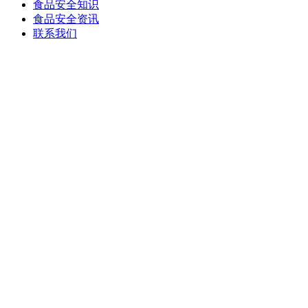
食品安全知识
食品安全资讯
联系我们