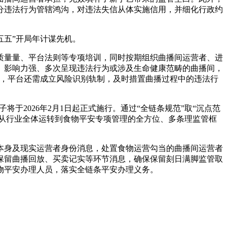
分违法行为管辖鸿沟，对违法失信从体实施信用，并细化行政约
五五”开局年计谋先机。
量量、平台法则等专项培训，同时按期组织曲播间运营者、进
、影响力强、多次呈现违法行为或涉及生命健康范畴的曲播间，
外，平台还需成立风险识别轨制，及时措置曲播过程中的违法行
于2026年2月1日起正式施行。通过“全链条规范”取“沉点范
从行业全体运转到食物平安专项管理的全方位、多条理监管框
身及现实运营者身份消息，处置食物运营勾当的曲播间运营者
保留曲播回放、买卖记实等环节消息，确保保留刻日满脚监管取
物平安办理人员，落实全链条平安办理义务。