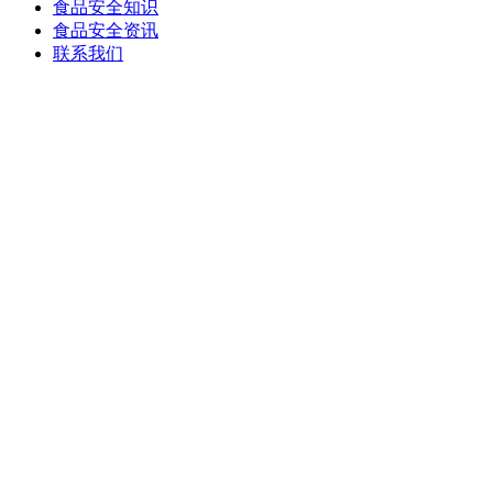
食品安全知识
食品安全资讯
联系我们