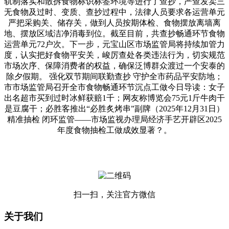
轨制落实和散拆食物标识标签环境等进行了查抄，严查发卖三
无食物及过时、变质、查抄过程中，法律人员要求各运营单元
严把采购关、储存关，做到人员按期体检、食物摆放离墙离
地、摆放区域洁净消毒到位。截至目前，共查抄畅通环节食物
运营单元72户次。下一步，元宝山区市场监管局将持续加管力
度，认实把好食物平安关，峻厉查处各类违法行为，切实规范
市场次序、保障消费者的权益，确保泛博群众渡过一个安泰的
除夕假期。 强化双节期间联勤查抄 守护全市药品平安防地；
市市场监管局召开全市食物畅通环节沉点工做今日导读：女子
出名超市买到过时冰鲜获赔1千；网友称博览会75元1斤牛肉干
是豆腐干；必胜客推出“必胜炙烤串”副牌（2025年12月31日）
精准抽检 闭环监管——市场监视办理局经济手艺开辟区2025
年度食物抽检工做成效显著？。
扫一扫，关注官方微信
关于我们