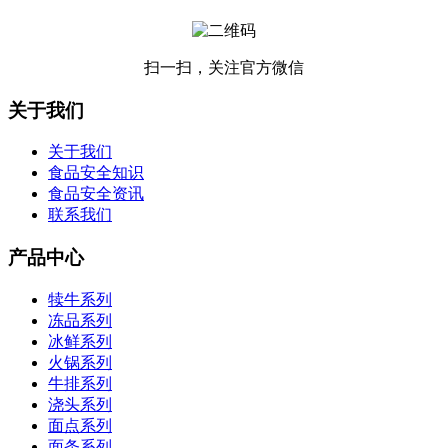
扫一扫，关注官方微信
关于我们
关于我们
食品安全知识
食品安全资讯
联系我们
产品中心
犊牛系列
冻品系列
冰鲜系列
火锅系列
牛排系列
浇头系列
面点系列
面条系列