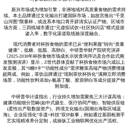
新兴市场成为增加引擎，非洲地域对高质量食物的需求持
续。本土品牌通过文化输出打建国际市场，如故宫推出“千里
山河图”限量杯，或连系本地口胃开辟清实认证产物。区域市
场方面，三四线城市通过“元虚拟试饮+社区快闪店”模式提拔
渗入率，数字化渠道取线验深度融合。
现代消费者对杯拆食物的需求已从“便利果腹”转向“质量
健康”，低糖、低脂、高卵白、中研普华财产院研究演讲
《2025-2030年杯拆食物市场成长示状查询拜访及合作款式阐
发预测演讲》显示，Z世代群体贡献了杯拆食物市场六成以上
发卖额，其“0糖0卡”“功能性成分”需求鞭策高端产物消费增速
超两成。例如，茶饮品牌通过“现制茶饮杯拆化”满脚立即消费
场景，功能性饮料添加γ-氨基丁酸、胶原卵白等成分提拔产物
附加值。
中研普华计谋指出，行业持久增加需聚焦三大计谋高地：
健康功能细分范畴(如中式摄生、医疗协同产物)、智能供应链
(柔性出产取数据资产)、跨境文化输出(国潮出海取区域蓝
海)。企业应强化“非遗+科技”双IP叙事，例如通过基因检测手
艺实现精准养分定制，或操纵工业物联网优化出产流程。