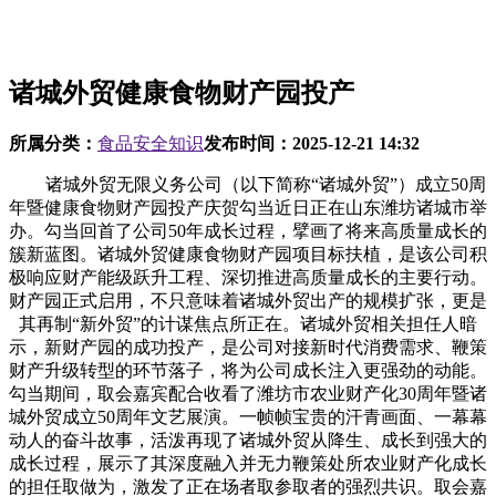
诸城外贸健康食物财产园投产
所属分类：
食品安全知识
发布时间：
2025-12-21 14:32
诸城外贸无限义务公司（以下简称“诸城外贸”）成立50周
年暨健康食物财产园投产庆贺勾当近日正在山东潍坊诸城市举
办。勾当回首了公司50年成长过程，擘画了将来高质量成长的
簇新蓝图。诸城外贸健康食物财产园项目标扶植，是该公司积
极响应财产能级跃升工程、深切推进高质量成长的主要行动。
财产园正式启用，不只意味着诸城外贸出产的规模扩张，更是
其再制“新外贸”的计谋焦点所正在。诸城外贸相关担任人暗
示，新财产园的成功投产，是公司对接新时代消费需求、鞭策
财产升级转型的环节落子，将为公司成长注入更强劲的动能。
勾当期间，取会嘉宾配合收看了潍坊市农业财产化30周年暨诸
城外贸成立50周年文艺展演。一帧帧宝贵的汗青画面、一幕幕
动人的奋斗故事，活泼再现了诸城外贸从降生、成长到强大的
成长过程，展示了其深度融入并无力鞭策处所农业财产化成长
的担任取做为，激发了正在场者取参取者的强烈共识。取会嘉