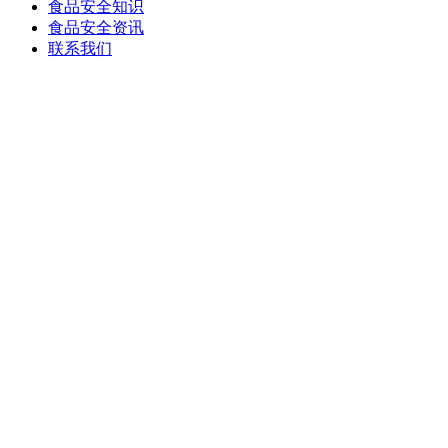
食品安全知识
食品安全资讯
联系我们