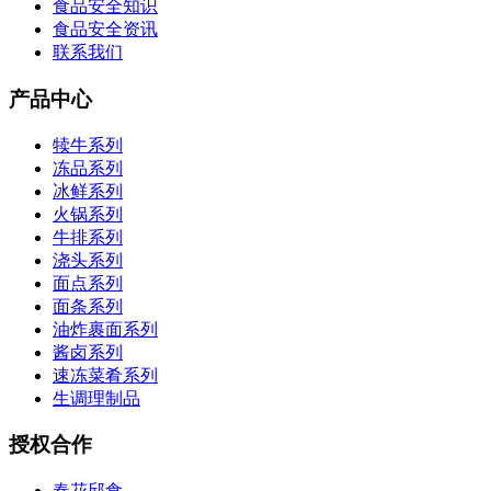
食品安全知识
食品安全资讯
联系我们
产品中心
犊牛系列
冻品系列
冰鲜系列
火锅系列
牛排系列
浇头系列
面点系列
面条系列
油炸裹面系列
酱卤系列
速冻菜肴系列
生调理制品
授权合作
春花邱食