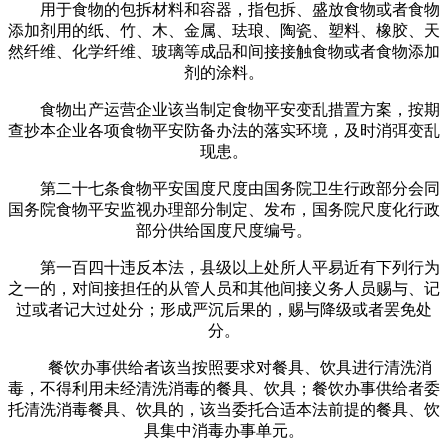
用于食物的包拆材料和容器，指包拆、盛放食物或者食物
添加剂用的纸、竹、木、金属、珐琅、陶瓷、塑料、橡胶、天
然纤维、化学纤维、玻璃等成品和间接接触食物或者食物添加
剂的涂料。
食物出产运营企业该当制定食物平安变乱措置方案，按期
查抄本企业各项食物平安防备办法的落实环境，及时消弭变乱
现患。
第二十七条食物平安国度尺度由国务院卫生行政部分会同
国务院食物平安监视办理部分制定、发布，国务院尺度化行政
部分供给国度尺度编号。
第一百四十违反本法，县级以上处所人平易近有下列行为
之一的，对间接担任的从管人员和其他间接义务人员赐与、记
过或者记大过处分；形成严沉后果的，赐与降级或者罢免处
分。
餐饮办事供给者该当按照要求对餐具、饮具进行清洗消
毒，不得利用未经清洗消毒的餐具、饮具；餐饮办事供给者委
托清洗消毒餐具、饮具的，该当委托合适本法前提的餐具、饮
具集中消毒办事单元。