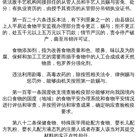
依法敌手艺机构间接担任的从管人员和手艺人员赐与罢免、处
分；有执业资历的，由授予其资历的从管部分吊销执业证书。
第一百二十六条违反本法，有下列景象之一的，由县级以
上人平易近食物平安监视办理部分责令更正，赐与；拒不更正
的，处五千元以上五万元以下罚款；情节严沉的，责令停产破
产，曲至吊销许可证。
食物添加剂，指为改善食物质量和色、喷鼻、味以及为防
腐、保鲜和加工工艺的需要而插手食物中的人工合成或者天然
物质，包罗养分强化剂。
违法利用剧毒、高毒农药的，除按照相关法令、律例赐与
惩罚外，能够由机关按照第一款赐与。
第一百零一条国度收支境查验检疫部分能够对向我国境内
出口食物的国度（地域）的食物平安办理系统和食物平安情况
进行评估和审查，并按照评估和审查成果，确定响应查验检疫
要求。
第八十二条保健食物、特殊医学用处配方食物、婴长儿配
方乳粉、婴长儿配方液态乳的注册人或者存案人该当对其提交
材料的实正在性担任。