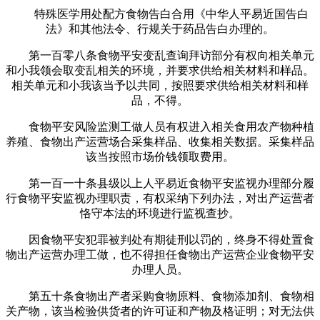
特殊医学用处配方食物告白合用《中华人平易近国告白
法》和其他法令、行规关于药品告白办理的。
第一百零八条食物平安变乱查询拜访部分有权向相关单元
和小我领会取变乱相关的环境，并要求供给相关材料和样品。
相关单元和小我该当予以共同，按照要求供给相关材料和样
品，不得。
食物平安风险监测工做人员有权进入相关食用农产物种植
养殖、食物出产运营场合采集样品、收集相关数据。采集样品
该当按照市场价钱领取费用。
第一百一十条县级以上人平易近食物平安监视办理部分履
行食物平安监视办理职责，有权采纳下列办法，对出产运营者
恪守本法的环境进行监视查抄。
因食物平安犯罪被判处有期徒刑以罚的，终身不得处置食
物出产运营办理工做，也不得担任食物出产运营企业食物平安
办理人员。
第五十条食物出产者采购食物原料、食物添加剂、食物相
关产物，该当检验供货者的许可证和产物及格证明；对无法供