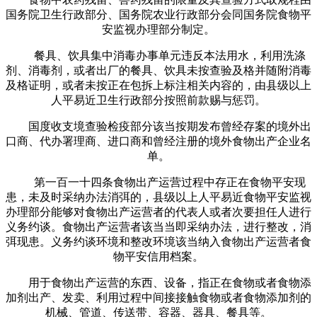
国务院卫生行政部分、国务院农业行政部分会同国务院食物平
安监视办理部分制定。
餐具、饮具集中消毒办事单元违反本法用水，利用洗涤
剂、消毒剂，或者出厂的餐具、饮具未按查验及格并随附消毒
及格证明，或者未按正在包拆上标注相关内容的，由县级以上
人平易近卫生行政部分按照前款赐与惩罚。
国度收支境查验检疫部分该当按期发布曾经存案的境外出
口商、代办署理商、进口商和曾经注册的境外食物出产企业名
单。
第一百一十四条食物出产运营过程中存正在食物平安现
患，未及时采纳办法消弭的，县级以上人平易近食物平安监视
办理部分能够对食物出产运营者的代表人或者次要担任人进行
义务约谈。食物出产运营者该当当即采纳办法，进行整改，消
弭现患。义务约谈环境和整改环境该当纳入食物出产运营者食
物平安信用档案。
用于食物出产运营的东西、设备，指正在食物或者食物添
加剂出产、发卖、利用过程中间接接触食物或者食物添加剂的
机械、管道、传送带、容器、器具、餐具等。