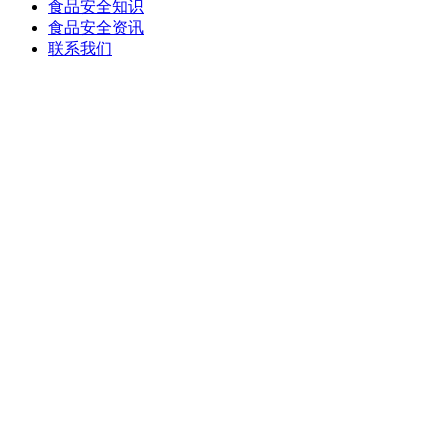
食品安全知识
食品安全资讯
联系我们