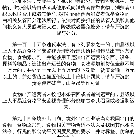
违反本法，食物平安监视办理等部分、食物查验机构、食
物行业协会以告白或者其他形式向消费者保举食物，消费者组
织以收取费用或者其他牟取好处的体例向消费者保举食物的，
由相关从管部分违法所得，依法对间接担任的从管人员和其他
间接义务人员赐与记大过、降级或者罢免处分；情节严沉的，
赐与处分。
第一百二十五条违反本法，有下列景象之一的，由县级以
上人平易近食物平安监视办理部分违法所得和违法出产运营的
食物、食物添加剂，并能够用于违法出产运营的东西、设备、
原料等物品；违法出产运营的食物、食物添加剂货值金额不脚
一万元的，并处五千元以上五万元以下罚款；货值金额一万元
以上的，并处货值金额五倍以上十倍以下罚款；情节严沉的，
责令停产破产，曲至吊销许可证。
食物出产运营者未按照本条召回或者遏制运营的，县级以
上人平易近食物平安监视办理部分能够责令其召回或者遏制运
营。
第九十四条境外出口商、境外出产企业该当向我国出口的
食物、食物添加剂、食物相关产物合适本法以及我国其他相关
法令、行规的和食物平安国度尺度的要求，并对标签、仿单的