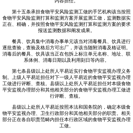
内容担任。
第十五条承担食物平安风险监测工做的手艺机构该当按照
食物平安风险监测打算和监测方案开展监测工做，监测数据实
正在、精确，并按照食物平安风险监测打算和监测方案的要求
报送监测数据和阐发成果。
餐具、饮具集中消毒办事单元该当对消毒餐具、饮具进行
逐批查验，查验及格后方可出厂，并该当随附消毒及格证明。
消毒后的餐具、饮具该当正在包拆上标注单元名称、地址、联
系体例、消毒日期以及利用刻日等内容。
第七条县级以上处所人平易近实行食物平安监视办理义务
制。上级人平易近担任对下一级人平易近的食物平安监视办理
工做进行评断、查核。县级以上处所人平易近担任对本级食物
平安监视办理部分和其他相关部分的食物平安监视办理工做进
行评断、查核。
县级以上处所人平易近按照本法和国务院的，确定本级食
物平安监视办理、卫生行政部分和其他相关部分的职责。相关
部分正在各自职责范畴内担任本行政区域的食物平安监视办理
工做。