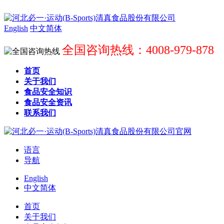
English
中文简体
全国咨询热线：4008-979-878
首页
关于我们
食品安全知识
食品安全资讯
联系我们
语言
导航
English
中文简体
首页
关于我们