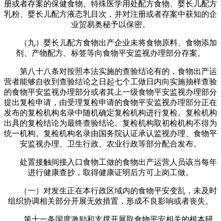
册或者存案的保健食物、特殊医学用处配方食物、婴长儿配方
乳粉、婴长儿配方液态乳目次，并对注册或者存案中获知的企
业贸易奥秘予以保密。
（九）婴长儿配方食物出产企业未将食物原料、食物添加
剂、产物配方、标签等向食物平安监视办理部分存案。
第八十八条对按照本法实施的查验结论有的，食物出产运
营者能够自收到查验结论之日起七个工做日内向实施抽样查验
的食物平安监视办理部分或者其上一级食物平安监视办理部分
提出复检申请，由受理复检申请的食物平安监视办理部分正在
发布的复检机构名录中随机确定复检机构进行复检。复检机构
出具的复检结论为最终查验结论。复检机构取初检机构不得为
统一机构。复检机构名录由国务院认证承认监视办理、食物平
安监视办理、卫生行政、农业行政等部分配合发布。
处置接触间接入口食物工做的食物出产运营人员该当每年
进行健康查抄，取得健康证明后方可上岗工做。
（一）对发生正在本行政区域内的食物平安变乱，未及时
组织协调相关部分开展无效措置，形成不良影响或者丧失。
第十一条国度激励和支撑开展取食物平安相关的根本研