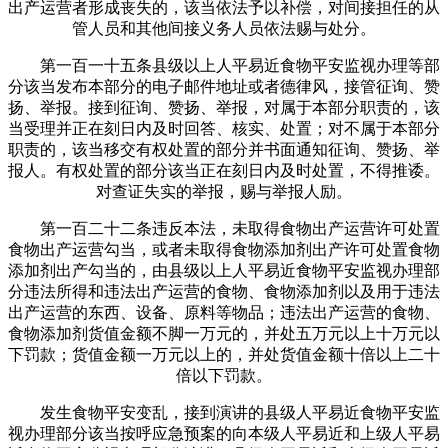
出产运营者形成丧失的，该当依法予以补偿，对间接担任的从
管人员和其他间接义务人员依法赐与处分。
第一百一十五条县级以上人平易近食物平安监视办理等部
分该当发布本部分的电子邮件地址或者德律风，接管征询、赞
扬、举报。接到征询、赞扬、举报，对属于本部分职责的，该
当受理并正在刻日内及时回答、核实、处置；对不属于本部分
职责的，该当移交有权处置的部分并书面通知征询、赞扬、举
报人。有权处置的部分该当正在刻日内及时处置，不得推诿。
对查证失实的举报，赐与举报人励。
第一百二十二条违反本法，未取得食物出产运营许可处置
食物出产运营勾当，或者未取得食物添加剂出产许可处置食物
添加剂出产勾当的，由县级以上人平易近食物平安监视办理部
分违法所得和违法出产运营的食物、食物添加剂以及用于违法
出产运营的东西、设备、原料等物品；违法出产运营的食物、
食物添加剂货值金额不脚一万元的，并处五万元以上十万元以
下罚款；货值金额一万元以上的，并处货值金额十倍以上二十
倍以下罚款。
发生食物平安变乱，接到演讲的县级人平易近食物平安监
视办理部分该当按呼应急预案的向本级人平易近和上级人平易