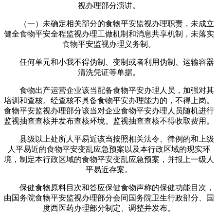
视办理部分演讲。
（一）未确定相关部分的食物平安监视办理职责，未成立
健全食物平安全程监视办理工做机制和消息共享机制，未落实
食物平安监视办理义务制。
任何单元和小我不得伪制、变制或者利用伪制、运输容器
清洗凭证等单据。
食物出产运营企业该当配备食物平安办理人员，加强对其
培训和查核。经查核不具备食物平安办理能力的，不得上岗。
食物平安监视办理部分该当对企业食物平安办理人员随机进行
监视抽查查核并发布查核环境。监视抽查查核不得收取费用。
县级以上处所人平易近该当按照相关法令、律例的和上级
人平易近的食物平安变乱应急预案以及本行政区域的现实环
境，制定本行政区域的食物平安变乱应急预案，并报上一级人
平易近存案。
保健食物原料目次和答应保健食物声称的保健功能目次，
由国务院食物平安监视办理部分会同国务院卫生行政部分、国
度西医药办理部分制定、调整并发布。