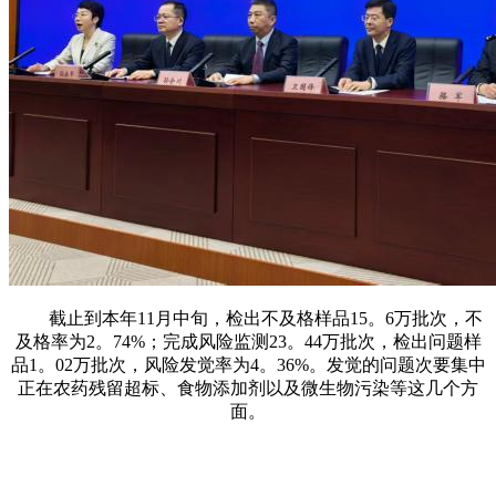
截止到本年11月中旬，检出不及格样品15。6万批次，不
及格率为2。74%；完成风险监测23。44万批次，检出问题样
品1。02万批次，风险发觉率为4。36%。发觉的问题次要集中
正在农药残留超标、食物添加剂以及微生物污染等这几个方
面。