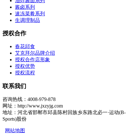
油炸裹面系列
酱卤系列
速冻菜肴系列
生调理制品
授权合作
春花邱食
艾克拜尔品牌介绍
授权合作店形象
授权优势
授权流程
联系我们
咨询热线：4008-979-878
网址：http://www.jxzyjg.com
地址：河北省邯郸市邱县陈村回族乡东路北必一·运动(B-
Sports)股份
网站地图