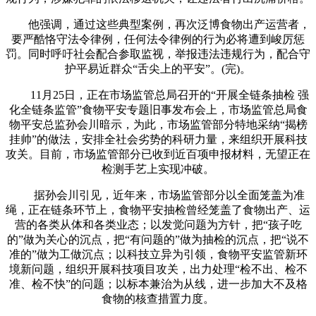
他强调，通过这些典型案例，再次泛博食物出产运营者，
要严酷恪守法令律例，任何法令律例的行为必将遭到峻厉惩
罚。同时呼吁社会配合参取监视，举报违法违规行为，配合守
护平易近群众“舌尖上的平安”。(完)。
11月25日，正在市场监管总局召开的“开展全链条抽检 强
化全链条监管”食物平安专题旧事发布会上，市场监管总局食
物平安总监孙会川暗示，为此，市场监管部分特地采纳“揭榜
挂帅”的做法，安排全社会劣势的科研力量，来组织开展科技
攻关。目前，市场监管部分已收到近百项申报材料，无望正在
检测手艺上实现冲破。
据孙会川引见，近年来，市场监管部分以全面笼盖为准
绳，正在链条环节上，食物平安抽检曾经笼盖了食物出产、运
营的各类从体和各类业态；以发觉问题为方针，把“孩子吃
的”做为关心的沉点，把“有问题的”做为抽检的沉点，把“说不
准的”做为工做沉点；以科技立异为引领，食物平安监管新环
境新问题，组织开展科技项目攻关，出力处理“检不出、检不
准、检不快”的问题；以标本兼治为从线，进一步加大不及格
食物的核查措置力度。