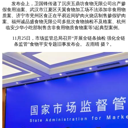
发布会上，卫国锋传递了沉庆五鼎坊食物无限公司出产掺
假食用油案、武汉市江夏区天翼食物加工场不法添加非食用物
质案、济宁市兖州区食正在平易近间驴肉火烧店制售掺假驴肉
案、福州诚品盛食物无限公司多批次食物抽检不及格案、杭州
临安少华小吃部制售含非食用物质食物案等5起典型案例。
11月25日，市场监管总局召开“开展全链条抽检 强化全链
条监管”食物平安专题旧事发布会。 左雨晴 摄？。