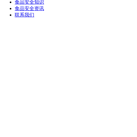
食品安全知识
食品安全资讯
联系我们