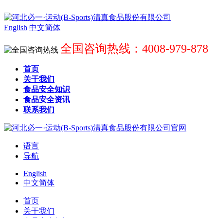
English
中文简体
全国咨询热线：4008-979-878
首页
关于我们
食品安全知识
食品安全资讯
联系我们
语言
导航
English
中文简体
首页
关于我们