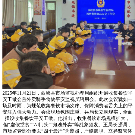
2025年11月21日，西峡县市场监视办理局组织开展收集餐饮平
安工做会暨外卖骑手食物平安监视员聘用会。此次会议犹如一
场及时雨，为规范收集餐饮市场次序、保障消费者舌尖上的平
安注入强大动力。会议现场氛围庄重。兵局长立脚现实，全面
摆设收集餐饮平安工做。他指出，收集餐饮市场规模扩大，
但“虚假堂食”“AI门头”“鬼魂外卖”等乱象频发。王局长强调，
市场监管部分要以“四个最严”为遵照，严酷履职。立异监管体