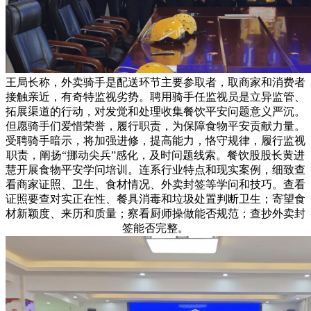
王局长称，外卖骑手是配送环节主要参取者，取商家和消费者
接触亲近，有奇特监视劣势。聘用骑手任监视员是立异监管、
拓展渠道的行动，对发觉和处理收集餐饮平安问题意义严沉。
但愿骑手们爱惜荣誉，履行职责，为保障食物平安贡献力量。
受聘骑手暗示，将加强进修，提高能力，恪守规律，履行监视
职责，阐扬“挪动尖兵”感化，及时问题线索。餐饮股股长黄进
慧开展食物平安学问培训。连系行业特点和现实案例，细致查
看商家证照、卫生、食材情况、外卖封签等学问和技巧。查看
证照要查对实正在性、餐具消毒和垃圾处置判断卫生；寄望食
材新颖度、来历和质量；察看厨师操做能否规范；查抄外卖封
签能否完整。