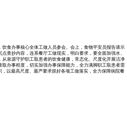
，饮食办事核心全体工做人员参会。会上，食物平安员报告请示
沉点查抄内容，连系餐厅工做现实，明白要求，要全面加强水、
，从泉源守护职工取患者的饮食健康，常态化、尺度化开展洁净
量取办事程度，切实加强办事保障能力，全力满脚职工取患者需
识，以最高尺度、最严要求抓好各项工做落实，全力保障病院餐