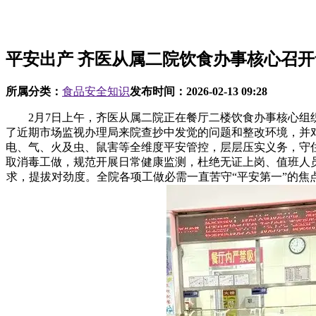
平安出产 齐医从属二院饮食办事核心召
所属分类：
食品安全知识
发布时间：
2026-02-13 09:28
2月7日上午，齐医从属二院正在餐厅二楼饮食办事核心组织
了近期市场监视办理局来院查抄中发觉的问题和整改环境，并
电、气、火及虫、鼠害等全维度平安管控，层层压实义务，守
取消毒工做，规范开展日常健康监测，杜绝无证上岗、值班人
求，提拔对劲度。全院各项工做必需一直苦守“平安第一”的