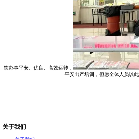
饮办事平安、优良、高效运转，
平安出产培训，但愿全体人员以此
关于我们