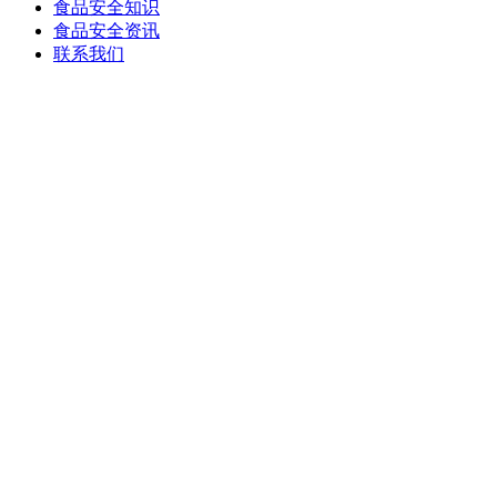
食品安全知识
食品安全资讯
联系我们