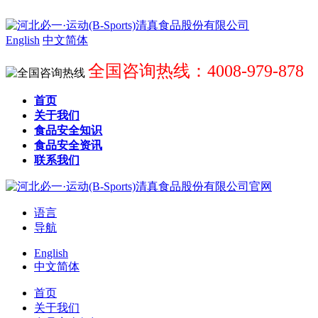
English
中文简体
全国咨询热线：4008-979-878
首页
关于我们
食品安全知识
食品安全资讯
联系我们
语言
导航
English
中文简体
首页
关于我们