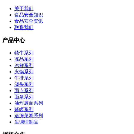
关于我们
食品安全知识
食品安全资讯
联系我们
产品中心
犊牛系列
冻品系列
冰鲜系列
火锅系列
牛排系列
浇头系列
面点系列
面条系列
油炸裹面系列
酱卤系列
速冻菜肴系列
生调理制品