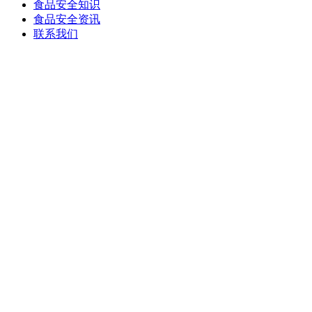
食品安全知识
食品安全资讯
联系我们