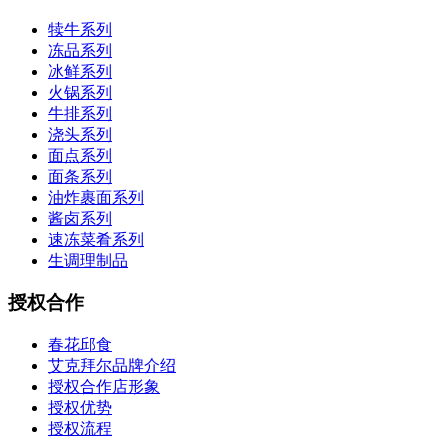
犊牛系列
冻品系列
冰鲜系列
火锅系列
牛排系列
浇头系列
面点系列
面条系列
油炸裹面系列
酱卤系列
速冻菜肴系列
生调理制品
授权合作
春花邱食
艾克拜尔品牌介绍
授权合作店形象
授权优势
授权流程