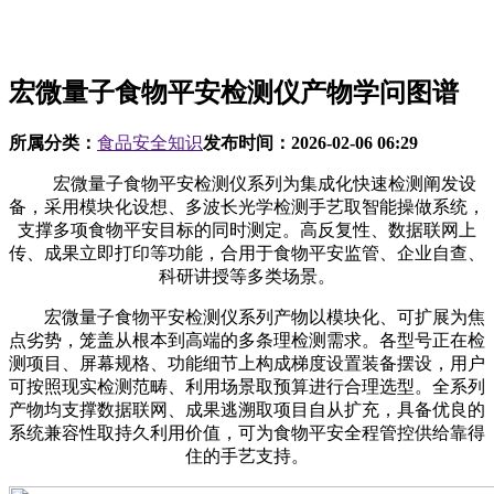
宏微量子食物平安检测仪产物学问图谱
所属分类：
食品安全知识
发布时间：
2026-02-06 06:29
宏微量子食物平安检测仪系列为集成化快速检测阐发设
备，采用模块化设想、多波长光学检测手艺取智能操做系统，
支撑多项食物平安目标的同时测定。高反复性、数据联网上
传、成果立即打印等功能，合用于食物平安监管、企业自查、
科研讲授等多类场景。
宏微量子食物平安检测仪系列产物以模块化、可扩展为焦
点劣势，笼盖从根本到高端的多条理检测需求。各型号正在检
测项目、屏幕规格、功能细节上构成梯度设置装备摆设，用户
可按照现实检测范畴、利用场景取预算进行合理选型。全系列
产物均支撑数据联网、成果逃溯取项目自从扩充，具备优良的
系统兼容性取持久利用价值，可为食物平安全程管控供给靠得
住的手艺支持。