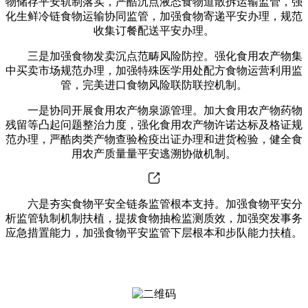
物储存平安轨制落实，严酷沉点液态食物道散拆运输监管，强
化生鲜冷链食物运输协同监管，加强食物寄递平安办理，规范
收集订餐配送平安办理。
三是加强食物发卖沉点范畴风险防控。强化食用农产物集
中买卖市场规范办理，加强特殊医学用处配方食物运营利用监
管，完美进口食物风险联防联控机制。
一是协同开展食用农产物泉源管理。加大食用农产物药物
残留等凸起问题整治力度，强化食用农产物许诺达标及格证规
范办理，严酷肉类产物查验检疫出证办理和进货检验，健全食
用农产质量量平安逃溯协做机制。
六是夯实食物平安全链条监管根本支持。加强食物平安分
析监管轨制机制扶植，提拔食物抽检监测质效，加强突发事务
应急措置能力，加强食物平安监管下层根本和步队能力扶植。