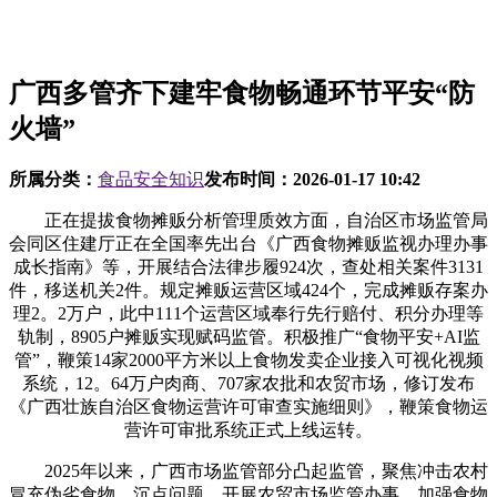
广西多管齐下建牢食物畅通环节平安“防
火墙”
所属分类：
食品安全知识
发布时间：
2026-01-17 10:42
正在提拔食物摊贩分析管理质效方面，自治区市场监管局
会同区住建厅正在全国率先出台《广西食物摊贩监视办理办事
成长指南》等，开展结合法律步履924次，查处相关案件3131
件，移送机关2件。规定摊贩运营区域424个，完成摊贩存案办
理2。2万户，此中111个运营区域奉行先行赔付、积分办理等
轨制，8905户摊贩实现赋码监管。积极推广“食物平安+AI监
管”，鞭策14家2000平方米以上食物发卖企业接入可视化视频
系统，12。64万户肉商、707家农批和农贸市场，修订发布
《广西壮族自治区食物运营许可审查实施细则》，鞭策食物运
营许可审批系统正式上线运转。
2025年以来，广西市场监管部分凸起监管，聚焦冲击农村
冒充伪劣食物、沉点问题、开展农贸市场监管办事、加强食物