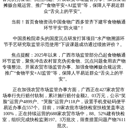
摊贩合规运营、推广“食物平安+AI监管”等，保障人平易近群
众“舌尖上的平安”。
当前！首页食物资讯中国食物广西多管齐下建牢食物畅通
环节平安“防火墙”！
中国质检院牵头的国度沉点研发打算项目“水产物溯源环
节手艺研究取监管示范使用”下设课题成功通过绩效评价？。
焦点提醒：2025年以来，广西市场监管部分凸起食物畅通
环节监管，聚焦冲击农村冒充伪劣食物、沉点问题食用农产物
专项整治、开展农贸市场监管办事、加强食物摊贩合规运营、
推广“食物平安+AI监管”等，保障人平易近群众“舌尖上的平
安”。
正在加强农贸市场监管办事方面，广西正在427家农贸市
场奉行先行赔付轨制，累计施行赔付金额2。03万元，公示“笑
脸”运营户4899户、“哭脸”运营户118户，设置手机变砝码便平
易近办事点557个。目前，19家农批市场快检室扶植笼盖率达
100%，正在持续运营的688家农贸市场中，88。52%建有快检
室，组织完成快检监测197。3万批次，筛查措置问题产物7611
批次。