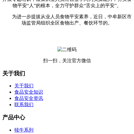
物平安“人”的根本，全力守护群众“舌尖上的平安”。
为进一步提拔从业人员食物平安素养，近日，中牟新区市
场监管局组织全区食物出产、餐饮环节的。
扫一扫，关注官方微信
关于我们
关于我们
食品安全知识
食品安全资讯
联系我们
产品中心
犊牛系列