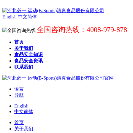
English
中文简体
全国咨询热线：4008-979-878
首页
关于我们
食品安全知识
食品安全资讯
联系我们
语言
导航
English
中文简体
首页
关于我们