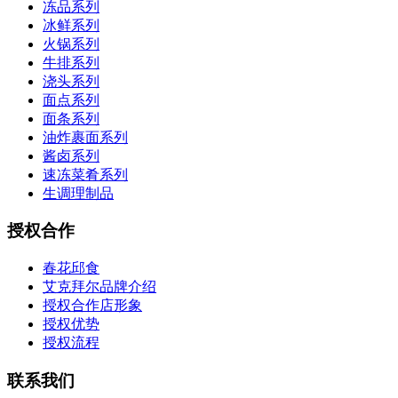
冻品系列
冰鲜系列
火锅系列
牛排系列
浇头系列
面点系列
面条系列
油炸裹面系列
酱卤系列
速冻菜肴系列
生调理制品
授权合作
春花邱食
艾克拜尔品牌介绍
授权合作店形象
授权优势
授权流程
联系我们