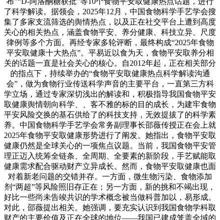
布”“D-阿洛酮糖获批”等10个食物平安取健康热点话题，进行
了科学解读。据领会，2025年12月，中国食物科学手艺学会搜
集了多家支流筛选的舆情热点，以及正在社交平台上遭到高度
关心的相关热点，涵盖食物平安、养分健康、科技立异、尺度
律例等多个方面。再经专家多轮评断，最终构成“2025年食物
平安取健康十大热点”。平易近以食为天，食物平安取养分相
关的话题一直是社会关心的核心。自2012年起，正在相关部分
的指点下，持续举办的“食物平安取健康热点科学解读沟通
会”，做为食物行业传送科学声音的主要平台，一直第三方科
学立场，通过专家深切浅出的解读和，积极指导我国食物平安
取健康舆情朝向科学、、客不雅的标的目的成长，为建牢食物
平安风险交换的基石供给了的科技支持，无效提拔了的科学素
养。中国食物科学手艺学会常务副理事长邵薇传授正在会上就
2025年食物平安取健康形势进行了阐发。她指出，食物平安取
健康仍然是全球关心的一项焦点议题。当前，我国食物平安管
理正迈入统筹全链条、全周期、全要素的新阶段，手艺赋能取
健康需求配合驱动财产立异成长。然而，食物平安取健康也面
对着新老问题的交错并存。一方面，微生物污染、食物添加
剂“两超”等风险照旧存正在；另一方面，新的挑和不竭出现，
好比一些尚未告竣共识的学术概念被当做科普加以，易形成。
对此，邵薇提出相关。她强调，要充实认识到我国食物学科取
财产的主要价值及正在全球的地位——我国已建成笼盖全域的