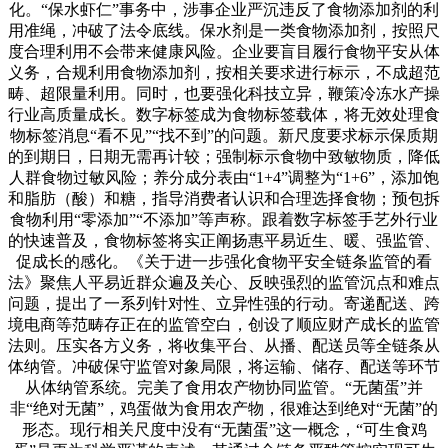
化。“保水虾仁”事务中，涉事企业严沉违反了食物添加剂的利
用准绳，冲破了法令底线。保水剂是一类食物添加剂，按照尺
度合理利用不会带来健康风险。企业要盲目履行食物平安从体
义务，合规利用食物添加剂，按相关要求进行标示，不成超范
畴、超限量利用。同时，也要强化科技立异，鞭策冷冻水产操
行业高质量成长。数字标签成为食物标签载体，将无效处理食
物标签消息“看不见”“找不到”的问题。新尺度要求标示保质期
的到期日，日期无需再计较；强制标示食物中致敏物质，降低
人群食物过敏风险；养分成分表由“1+4”调整为“1+6”，添加饱
和脂肪（酸）和糖，指导消费者认识和合理选择食物；预包拆
食物利用“零添加”“不添加”等声称。跟着数字标签手艺外行业
的快速普及，食物标签将实正阐扬惠平易近生、暖、强监管、
促成长的感化。《关于进一步强化食物平安全链条监管的看
法》聚焦人平易近群众遍及关心、反映强烈的监管沉点和难点
问题，提出了一系列针对性、立异性强的行动。寄递配送、跨
境电商等范畴存正在的监管空白，创设了顺应财产成长的监管
法则。压实各方义务，将收集平台、从播、配送员等全链条从
体纳管。冲破保守监管对象局限，将运输、储存、配送等环节
从体纳管系统。完美了食用农产物协同监管。“无菌蛋”并
非“绝对无菌”，鸡蛋做为食用农产物，很难达到绝对“无菌”的
形态。现行相关尺度中没有“无菌蛋”这一概念，“可生食鸡