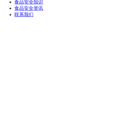
食品安全知识
食品安全资讯
联系我们