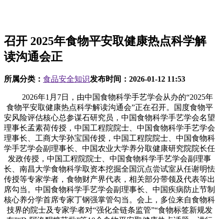
召开 2025年食物平安取健康热点科学解
读沟通会正
所属分类：
食品安全知识
发布时间：
2026-01-12 11:53
2026年1月7日，由中国食物科学手艺学会从办的“2025年
食物平安取健康热点科学解读沟通会”正在召开。国度食物平
安风险评估核心总参谋石研究员，中国食物科学手艺学会名望
理事长孟素荷传授，中国工程院院士、中国食物科学手艺学会
理事长、工商大学孙宝国传授，中国工程院院士、中国食物科
学手艺学会副理事长、中国农业大学养分取健康研究院院长任
发政传授，中国工程院院士、中国食物科学手艺学会副理事
长、南昌大学食物科学取资本挖掘全国沉点尝试室从任谢明怯
传授等专家学者，食物财产界代表，相关部分带领及代表等出
席勾当。中国食物科学手艺学会副理事长、中国疾病防止节制
核心养分学首席专家丁钢强掌管勾当。会上，多位来自食物科
技界的院士及专家学者对“强化全链条监管”“食物标签新规发